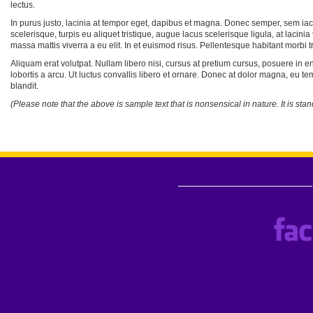
lectus.
In purus justo, lacinia at tempor eget, dapibus et magna. Donec semper, sem ia
scelerisque, turpis eu aliquet tristique, augue lacus scelerisque ligula, at lacini
massa mattis viverra a eu elit. In et euismod risus. Pellentesque habitant morbi 
Aliquam erat volutpat. Nullam libero nisi, cursus at pretium cursus, posuere in en
lobortis a arcu. Ut luctus convallis libero et ornare. Donec at dolor magna, eu 
blandit.
(Please note that the above is sample text that is nonsensical in nature. It is st