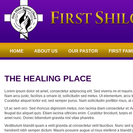
HOME
ABOUT US
OUR PASTOR
FIRST FAM
NON MENU PAGES
THE HEALING PLACE
Lorem ipsum dolor sit amet, consectetur adipiscing elit. Sed viverra mi et mauris
Nam arcu justo, facilisis a ornare id, sollicitudin sed metus. Ut elementum, arcu
Curabitur aliquet tortor est, sed semper purus. Nam sollicitudin porttitor risus, a
Ut ac sem orci. Sed rhoncus dignissim metus, non lacinia diam consectetur et. Ae
feugiat dui aliquet quis. Etiam lacinia ultricies enim. Curabitur tincidunt, turpis 
amet nunc. Donec bibendum gravida nisl vitae pharetra.
Vestibulum blandit quam a velit gravida at consectetur velit faucibus. Nunc sed i
hendrerit nibh semper dictum. Mauris posuere augue ut risus eleifend a blandit 